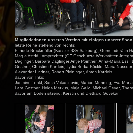
MitgliederInnen unseres Vereins mit einigen unserer Spo
letzte Reihe stehend von rechts:
Elfriede Bruckmüller (Kassier BSV Salzburg), Gemeinderätin H
Mag.a Astrid Lamprechter (GF Geschützte Werkstätten-Integrat
Daglinger, Barbara Daglinger Antje Pointner, Anna-Maria Essl
Gostner, Christine Kardeis, Lydia Berka-Böckle, Maria Nussdorfe
Alexander Lindner, Robert Pleininger, Anton Kardeis
davor von links:
Jasmine Trinkl, Sanja Vukasinovic, Marion Menning, Eva-Maria 
Lara Gostner, Helga Merkus, Maja Gajic, Michael Geyer, Ther
davor am Boden sitzend: Kerstin und Diethard Govekar